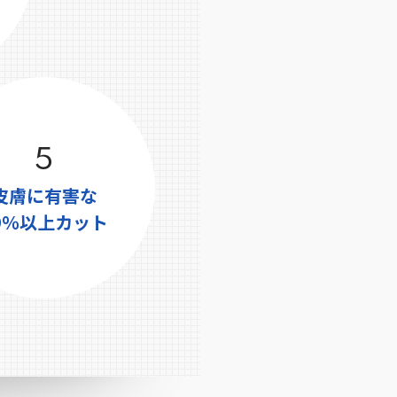
5
⽪膚に有害な
9％以上カット