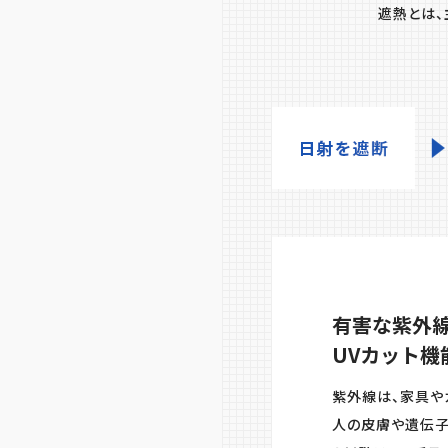
遮熱とは、
有害な紫外
UVカット機
紫外線は、家具や
⼈の⽪膚や遺伝⼦