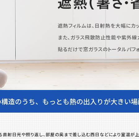
遮熱フィルムは、⽇射熱を⼤幅にカ
また、ガラス⾶散防⽌性能や
紫外線
貼るだけで窓ガラスのトータル
パフ
の構造のうち、もっとも
熱の出⼊りが⼤きい場
る直射⽇光や照り返し、部屋の奥まで差し込む⻄⽇などにより室温が上