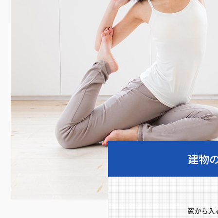
建物
窓から⼊