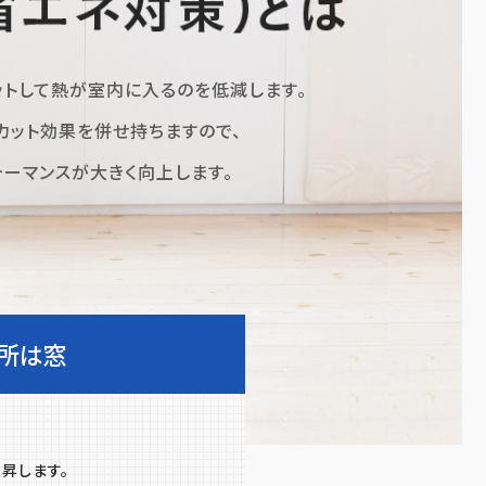
ットして
熱が室内に⼊るのを低減します。
カット効果を併せ持ちますので、
ォーマンスが⼤きく向上します。
所は窓
昇します。