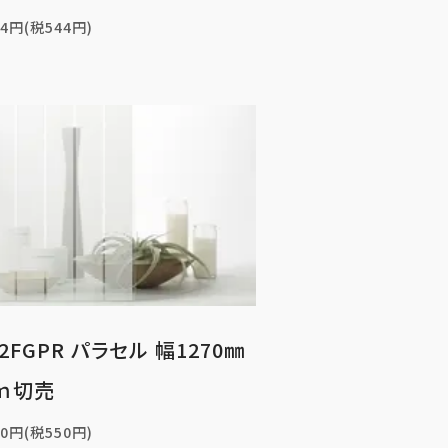
84円(税544円)
2FGPR パラセル 幅1270㎜
ｍ切売
50円(税550円)