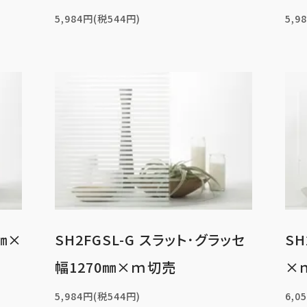
5,984円(税544円)
5,9
0㎜×
SH2FGSL-G スラット･グラッセ
SH
幅1270㎜×ｍ切売
×
5,984円(税544円)
6,0