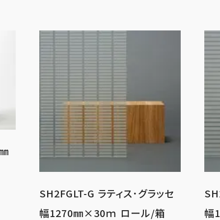
0㎜
SH2FGLT-G ラティス･グラッセ
SH
幅1270㎜×30ｍ ロール/箱
幅