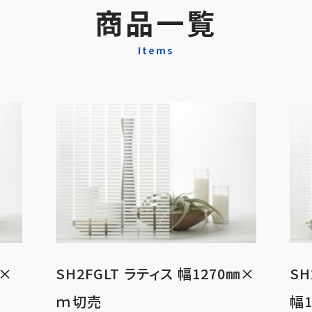
商品一覧
Items
㎜×
SH2FGLT ラティス 幅1270㎜×
SH
ｍ切売
幅