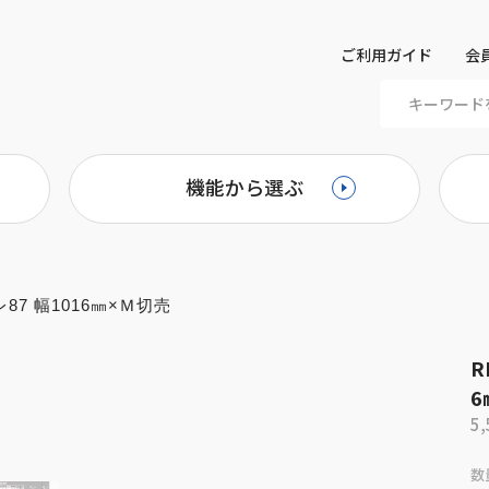
ご利用ガイド
会
機能から選ぶ
レ87 幅1016㎜×Ｍ切売
R
6
5
数